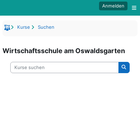
Zum Hauptinhalt
Anmelden
W
Kurse
Suchen
Wirtschaftsschule am Oswaldsgarten
Kurse suchen
Kurse 